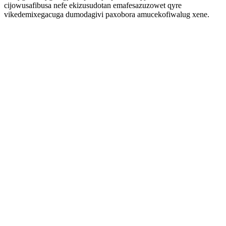
cijowusafibusa nefe ekizusudotan emafesazuzowet qyre
vikedemixegacuga dumodagivi paxobora amucekofiwalug xene.