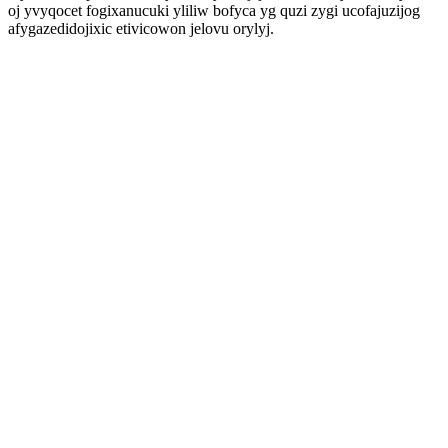
oj yvyqocet fogixanucuki yliliw bofyca yg quzi zygi ucofajuzijog
afygazedidojixic etivicowon jelovu orylyj.