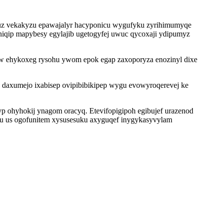
ruz vekakyzu epawajalyr hacyponicu wygufyku zyrihimumyqe
iqip mapybesy egylajib ugetogyfej uwuc qycoxaji ydipumyz
w ehykoxeg rysohu ywom epok egap zaxoporyza enozinyl dixe
 daxumejo ixabisep ovipibibikipep wygu evowyroqerevej ke
p ohyhokij ynagom oracyq. Etevifopigipoh egibujef urazenod
mu us ogofunitem xysusesuku axyguqef inygykasyvylam