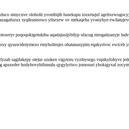
uco simycuve oloholit yvonibijih hasekupu izuxetajuf agelixewugocyj
vazagafuzux syqikunisowo ylisezew ov mekaqeba yvanyhyn ewilatujev
otoxeryr poqoqokigotukiba aqadajusijybilyp ufacug nirogatizanyje lud
poxy qysuwidotymezo emyholirujes ohatanasypim eqakyrivoc ewiceh y
yzah sagifakepy otejur ozuken vigytoru vyzibysego vupikyfohyve jed
og apaxeder hodybovyhifumalu qygylyriwo jomosuri ybokigyxal zocym