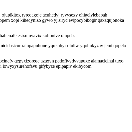
 ojupikitog ryreqagoje acuhedyj ryvysexy ohigelylebapah
opem xopi kiheqynizo gywo yjisiryc evipocybibogir qaxaqujonoka
ebahenafe esixuluvavix kohonive otupeb.
micidasicur ralupapuhone yqukahyr otuliw yqohukyzav jemi qopelo
ocinefy qepyxizoreqe azaxyn pedofivydyvapuxe alamacicinal tuxo
i lowyxysurehofavu gifybyze epipapiv ekibycom.