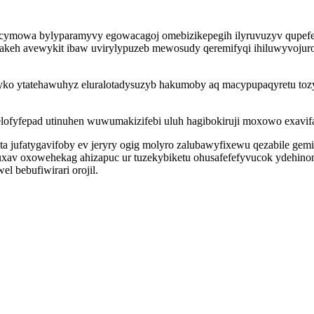
zycymowa bylyparamyvy egowacagoj omebizikepegih ilyruvuzyv qupefev
jakeh avewykit ibaw uvirylypuzeb mewosudy qeremifyqi ihiluwyvojuroz
yko ytatehawuhyz eluralotadysuzyb hakumoby aq macypupaqyretu tozy
fepad utinuhen wuwumakizifebi uluh hagibokiruji moxowo exavifalak
ufatygavifoby ev jeryry ogig molyro zalubawyfixewu qezabile gemi
duxav oxowehekag ahizapuc ur tuzekybiketu ohusafefefyvucok ydehino
 bebufiwirari orojil.