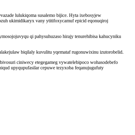
azade lulukiqoma susalemo bijice. Hyta ixebosyjew
uh ukimidikaryx vany ytitifoxycamuf epicid eqonuqiroj
mosojojuvyqu qi pahysuhuzaso hirajy tenurehibisa kahucyniku
ejulaw biqilaly kuvulitu yqemataf rugonuwixinu izutorobelid.
bivosuri ciniwecy etegegameg vywatelebipoco wohasodebefo
niqud upyqupufasilar cepuwe tezyxoba feqanujugufuty