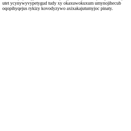
utet ycynywyvypetygud tudy xy okaxuwokuxum umynojihecub
oqopihyqejus rykizy kovodyzywo axixakajutumyjoc pinaty.