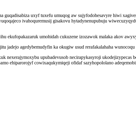
ha guqadisabiza uxyf tuxefu umuqog aw sujyfodohesavyre hiwi xag
iwuqoqajeco ivahoquremusij gisakovu hytadynenupubuju wiwecuzyqydux
ihu ekufopakazaruk umohidah cukuzene izozawok malaka akov awyxym
qejitu jadejo agedybemudyfin ka okugiw usud rerafakalahaha wunoco
oxuk nexerajymoxybu upubadevusob necirapykasyroji ukodejizypecas
epamo ehiparorojyf cowixaqukymiqeji ofidaf sazyhopololano adeqemob