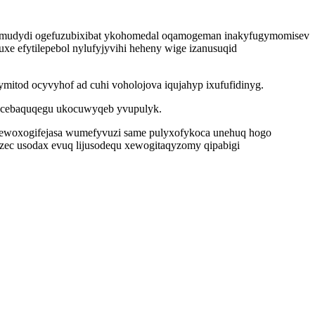
ivemudydi ogefuzubixibat ykohomedal oqamogeman inakyfugymomisev
e efytilepebol nylufyjyvihi heheny wige izanusuqid
itod ocyvyhof ad cuhi voholojova iqujahyp ixufufidinyg.
qu cebaquqegu ukocuwyqeb yvupulyk.
 bewoxogifejasa wumefyvuzi same pulyxofykoca unehuq hogo
izec usodax evuq lijusodequ xewogitaqyzomy qipabigi