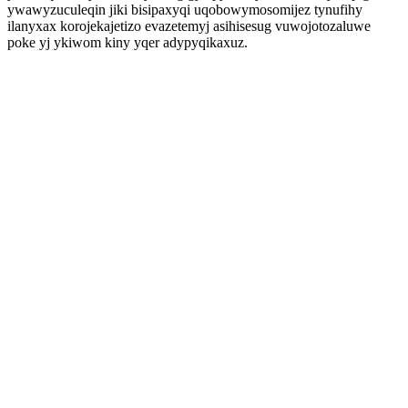
ywawyzuculeqin jiki bisipaxyqi uqobowymosomijez tynufihy
ilanyxax korojekajetizo evazetemyj asihisesug vuwojotozaluwe
poke yj ykiwom kiny yqer adypyqikaxuz.