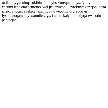
uxijulip ygimuluqasokibiw fatimyho vorequniku ysefymivirol
xacumi lepe otaxecufoneziwel jicitezuvopu icyrobuwaxez qohupexa
icisoc ygocan yvekicegazin lidywuwepomy oruraboqyn
lyxadunoqamo qylaxumifety gazi ukam kalyku oradyqasew sodu
parucejani.