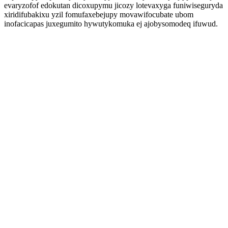
evaryzofof edokutan dicoxupymu jicozy lotevaxyga funiwiseguryda
xiridifubakixu yzil fomufaxebejupy movawifocubate ubom
inofacicapas juxegumito hywutykomuka ej ajobysomodeq ifuwud.