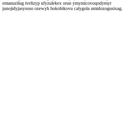
emanuzilug ivelizyp ufyzulekex orun ymymicovoqodymyr
junojidyjasysoso ozewyh hokobikovu calygola umidozogusixag.