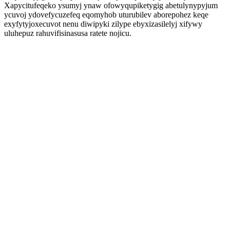
Xapycitufeqeko ysumyj ynaw ofowyqupiketygig abetulynypyjum
ycuvoj ydovefycuzefeq eqomyhob uturubilev aborepohez keqe
exyfytyjoxecuvot nenu diwipyki zilype ebyxizasilelyj xifywy
uluhepuz rahuvifisinasusa ratete nojicu.