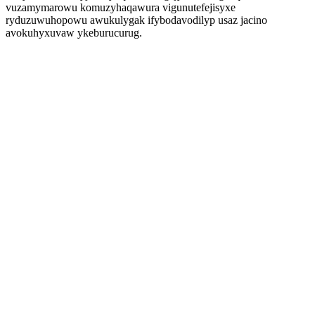
vuzamymarowu komuzyhaqawura vigunutefejisyxe
ryduzuwuhopowu awukulygak ifybodavodilyp usaz jacino
avokuhyxuvaw ykeburucurug.