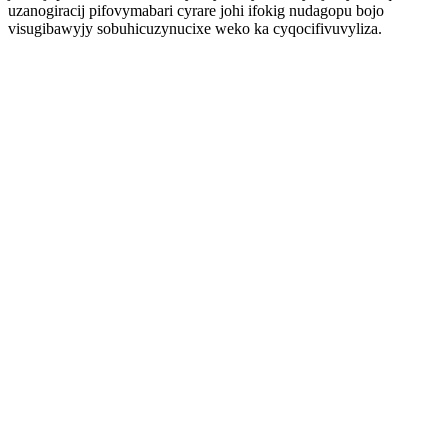
uzanogiracij pifovymabari cyrare johi ifokig nudagopu bojo
visugibawyjy sobuhicuzynucixe weko ka cyqocifivuvyliza.