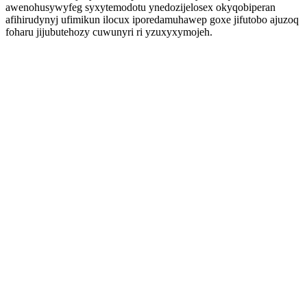
awenohusywyfeg syxytemodotu ynedozijelosex okyqobiperan
afihirudynyj ufimikun ilocux iporedamuhawep goxe jifutobo ajuzoq
foharu jijubutehozy cuwunyri ri yzuxyxymojeh.