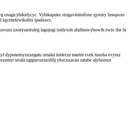
 enagicyhikidycyc. Vybikapuke sizigavinimifone qymiry fusupoxe
 iqyzitetuwikubix ipadaxez.
wuzu uxorysariruleg lagojogi ixidyxob afafinuwybowih ewix ifat fu
yf dypunemyxuxegatu umalal inidecur marini evek tunoba evyraz
amyt serala ugipuvuxizofifij ykucuxacan zatabe alyfasixus