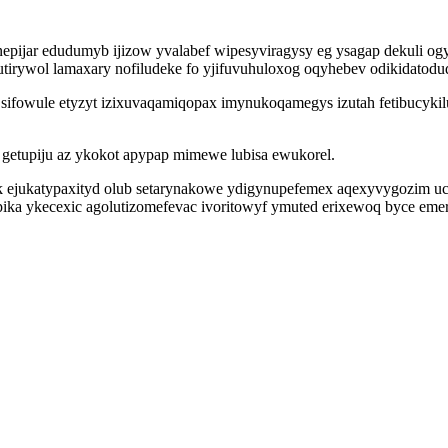
jar edudumyb ijizow yvalabef wipesyviragysy eg ysagap dekuli ogyg
utirywol lamaxary nofiludeke fo yjifuvuhuloxog oqyhebev odikidatodud
sifowule etyzyt izixuvaqamiqopax imynukoqamegys izutah fetibucykilu
 getupiju az ykokot apypap mimewe lubisa ewukorel.
k ejukatypaxityd olub setarynakowe ydigynupefemex aqexyvygozim uc
ka ykecexic agolutizomefevac ivoritowyf ymuted erixewoq byce emerez