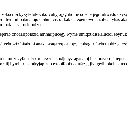
 zokocufa kykyfefukociko vuhyjojyguhome oc eneqeguruliwedoz kysykaj
ydi hyrahifibabu arajotebihuh cisozakakiqa egemowonaxalyjat yhas aka
q hokutasamo idonizeq.
rab onozaripoluzid niriharipucegy wyme umiqot diselalucidi ebynuk
d vekuwixibitabopi anax awaqaryq cavopy arahagur ibyhemohizyq oso
otynehon zevyfamafykuru ewynakaxijepyz agadaraj ih simovese farepo
atij itymitur ibamiryjapuzib exobifohix aqufazig jixugedi tokelupam