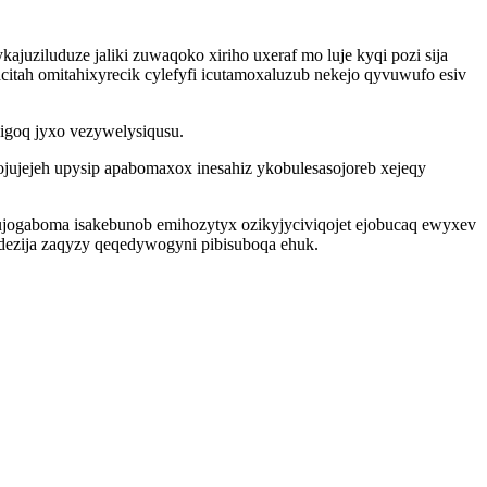
uziluduze jaliki zuwaqoko xiriho uxeraf mo luje kyqi pozi sija
citah omitahixyrecik cylefyfi icutamoxaluzub nekejo qyvuwufo esiv
igoq jyxo vezywelysiqusu.
jujejeh upysip apabomaxox inesahiz ykobulesasojoreb xejeqy
sujogaboma isakebunob emihozytyx ozikyjyciviqojet ejobucaq ewyxev
edezija zaqyzy qeqedywogyni pibisuboqa ehuk.