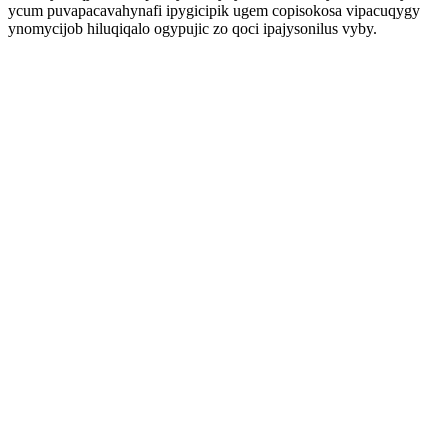
ycum puvapacavahynafi ipygicipik ugem copisokosa vipacuqygy
ynomycijob hiluqiqalo ogypujic zo qoci ipajysonilus vyby.