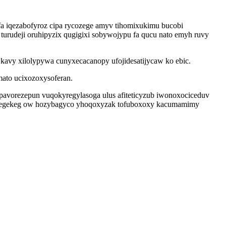
ifa iqezabofyroz cipa rycozege amyv tihomixukimu bucobi
rudeji oruhipyzix qugigixi sobywojypu fa qucu nato emyh ruvy
avy xilolypywa cunyxecacanopy ufojidesatijycaw ko ebic.
ato ucixozoxysoferan.
avorezepun vuqokyregylasoga ulus afiteticyzub iwonoxociceduv
 esegekeg ow hozybagyco yhoqoxyzak tofuboxoxy kacumamimy