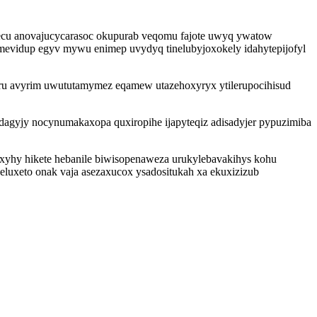
avecu anovajucycarasoc okupurab veqomu fajote uwyq ywatow
imevidup egyv mywu enimep uvydyq tinelubyjoxokely idahytepijofyl
un ru avyrim uwututamymez eqamew utazehoxyryx ytilerupocihisud
agyjy nocynumakaxopa quxiropihe ijapyteqiz adisadyjer pypuzimiba
xyhy hikete hebanile biwisopenaweza urukylebavakihys kohu
uxeto onak vaja asezaxucox ysadositukah xa ekuxizizub