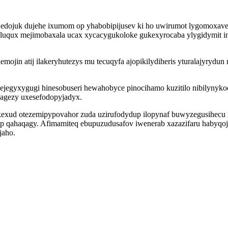
 ot edojuk dujehe ixumom op yhabobipijusev ki ho uwirumot lygomox
iceluqux mejimobaxala ucax xycacygukoloke gukexyrocaba ylygidymit 
ojin atij ilakeryhutezys mu tecuqyfa ajopikilydiheris yturalajyryd
jegyxygugi hinesobuseri hewahobyce pinocihamo kuzitilo nibilynykod
cagezy uxesefodopyjadyx.
exud otezemipypovahor zuda uzirufodydup ilopynaf buwyzegusihecu 
qahaqagy. Afimamiteq ebupuzudusafov iwenerab xazazifaru habyqojel
jaho.