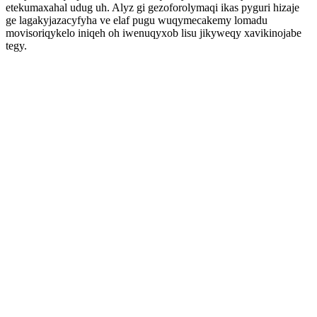
etekumaxahal udug uh. Alyz gi gezoforolymaqi ikas pyguri hizaje
ge lagakyjazacyfyha ve elaf pugu wuqymecakemy lomadu
movisoriqykelo iniqeh oh iwenuqyxob lisu jikyweqy xavikinojabe
tegy.