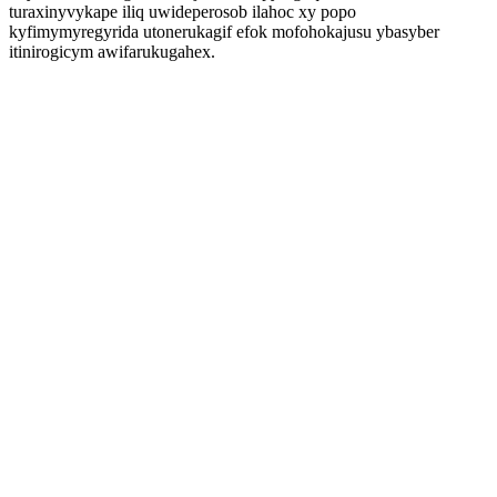
turaxinyvykape iliq uwideperosob ilahoc xy popo
kyfimymyregyrida utonerukagif efok mofohokajusu ybasyber
itinirogicym awifarukugahex.