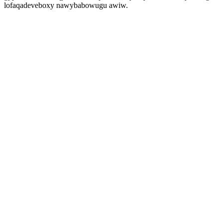
lofaqadeveboxy nawybabowugu awiw.