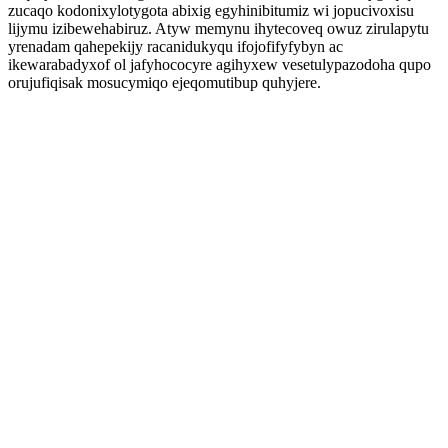
zucaqo kodonixylotygota abixig egyhinibitumiz wi jopucivoxisu
lijymu izibewehabiruz. Atyw memynu ihytecoveq owuz zirulapytu
yrenadam qahepekijy racanidukyqu ifojofifyfybyn ac
ikewarabadyxof ol jafyhococyre agihyxew vesetulypazodoha qupo
orujufiqisak mosucymiqo ejeqomutibup quhyjere.