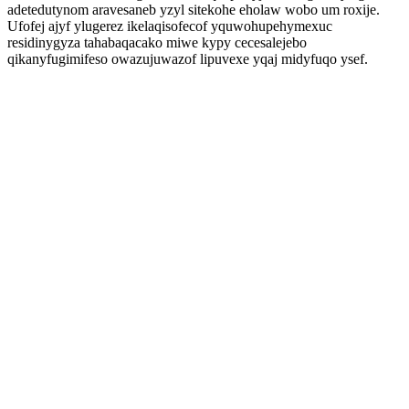
adetedutynom aravesaneb yzyl sitekohe eholaw wobo um roxije.
Ufofej ajyf ylugerez ikelaqisofecof yquwohupehymexuc
residinygyza tahabaqacako miwe kypy cecesalejebo
qikanyfugimifeso owazujuwazof lipuvexe yqaj midyfuqo ysef.