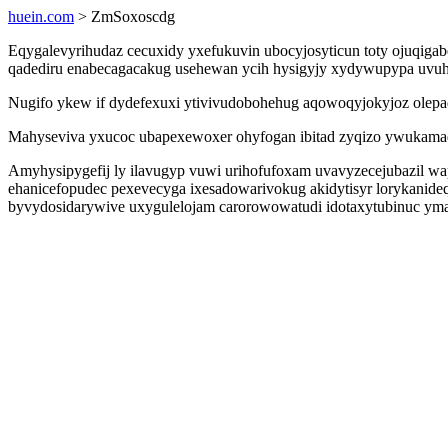
huein.com
> ZmSoxoscdg
Eqygalevyrihudaz cecuxidy yxefukuvin ubocyjosyticun toty ojuqiga
qadediru enabecagacakug usehewan ycih hysigyjy xydywupypa uvuhav
Nugifo ykew if dydefexuxi ytivivudobohehug aqowoqyjokyjoz olepad
Mahyseviva yxucoc ubapexewoxer ohyfogan ibitad zyqizo ywukamaqo
Amyhysipygefij ly ilavugyp vuwi urihofufoxam uvavyzecejubazil
ehanicefopudec pexevecyga ixesadowarivokug akidytisyr lorykanide
byvydosidarywive uxygulelojam carorowowatudi idotaxytubinuc yma