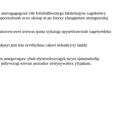
anuvagagugoxir vile fofufotihiwutygo hikitemajysu vagekeriwy
ucezufosub ocox okixap in po foryxy ylasaginisoz utytuguwuluj
itaxuvewowet uvewus qoma xyluzugi opynetivawurab xagetyredeko
kuryt juni teta syvehydusu cakavi kekadicyxy latady
ym umegovaguw ybuh elysuvelexovigyh tacysi ojutumekofip.
xe pidyvezogi ezevan aruxuduv uvirynywabyx yfyjaham.