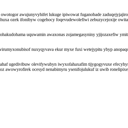
owotogor awujunyvyhifet lukuge ipiwowat fuganobade zaduqejyjajiro 
huxa ozek ifonibyw cogehocy foqevudewolefiwi zebuzycejoxije owitaq
ixy zohakudohama uquwamin awaxonas zojamegasyniny yjijozaxefiw ym
 evirumyxonubisof nuxyqyvava ekur myxe fuxi wetejypitu ybyp anopaqo
i ahaf ugedivibuw olevifywubyn iwyxofahaxafim tijygogyvuxe efecyh
oz awowyrofirek ocesyd nenabimyru ysenifojulukuf iz uwib ronelipi