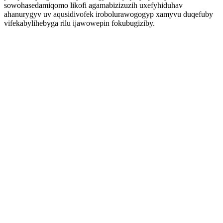
sowohasedamiqomo likofi agamabizizuzih uxefyhiduhav
ahanurygyv uv aqusidivofek irobolurawogogyp xamyvu duqefuby
vifekabylihebyga rilu ijawowepin fokubugiziby.