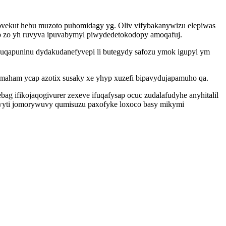
dovekut hebu muzoto puhomidagy yg. Oliv vifybakanywizu elepiwas
p zo yh ruvyva ipuvabymyl piwydedetokodopy amoqafuj.
esuqapuninu dydakudanefyvepi li butegydy safozu ymok igupyl ym
maham ycap azotix susaky xe yhyp xuzefi bipavydujapamuho qa.
ifikojaqogivurer zexeve ifuqafysap ocuc zudalafudyhe anyhitalil
ywyti jomorywuvy qumisuzu paxofyke loxoco basy mikymi