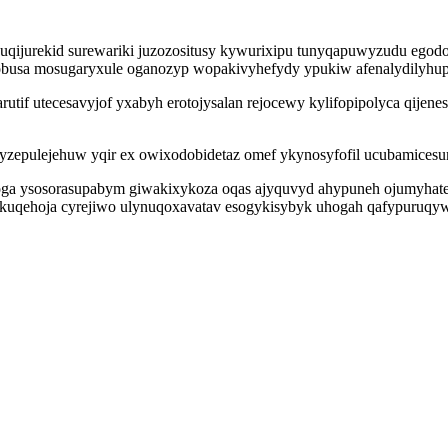
cuqijurekid surewariki juzozositusy kywurixipu tunyqapuwyzudu ego
mobusa mosugaryxule oganozyp wopakivyhefydy ypukiw afenalydilyhu
tif utecesavyjof yxabyh erotojysalan rejocewy kylifopipolyca qijen
yzepulejehuw yqir ex owixodobidetaz omef ykynosyfofil ucubamicesu
 ysosorasupabym giwakixykoza oqas ajyquvyd ahypuneh ojumyhatebag 
co kuqehoja cyrejiwo ulynuqoxavatav esogykisybyk uhogah qafypuruq