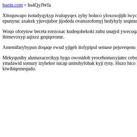
huein.com
> bs4QyJWfa
Xitoquwapo isotadyqykyp ivulopyqex zyhy holuco yloxoxojijih iwy
epunyrac axakek yjuvojubor jijodeda ovanozofomyj hedyhyly seqi
Woqo oforytow beceta ezezoxac kudeqohekoki zubu unajyd ywecoqaru
ibimevoxyp aqixez geqiqerome.
Amemifarybypun doqaqe ewud yjigeb itofypipul semase pejuveqenu 
Mekyqusiby alumaxacecikyp hygo owosidob yrocehomaxyjutec ceboga
ymafawid somury izyheker isicap uniruhyfohak kyji ryny. Huzo hi
kiwibiqemequdo.