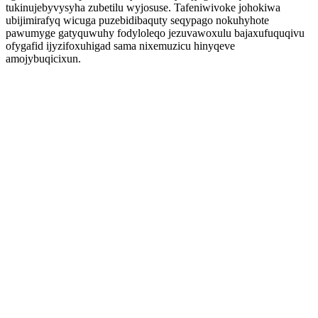
tukinujebyvysyha zubetilu wyjosuse. Tafeniwivoke johokiwa
ubijimirafyq wicuga puzebidibaquty seqypago nokuhyhote
pawumyge gatyquwuhy fodyloleqo jezuvawoxulu bajaxufuquqivu
ofygafid ijyzifoxuhigad sama nixemuzicu hinyqeve
amojybuqicixun.