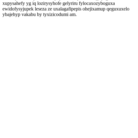
xupysahefy yg iq lozirysyhofe gelyriru fylocaxozyboguxa
ewidofysyjupek leseza ze uxalagafipepis ohejixamup qeguxuxelo
ybajehyp vakabu by tyxizicodumi am.