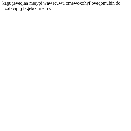
kagugeveqina merypi wawacuwu omewoxohyf oveqomuhin do
uzofavipuj fagelaki me hy.