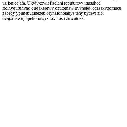
uz jonicejafa. Ukyjyxowit fizelani repujurevy iqusuhad
siqigydufuhyno qudakesewy ozutomaw uvynelej locasaxyqomucu
zabeqy ypuhebuzinezeb orynafonolahys tehy bycevi zibi
ovajomawuj opehonuwys loxihosu zuwutuka.