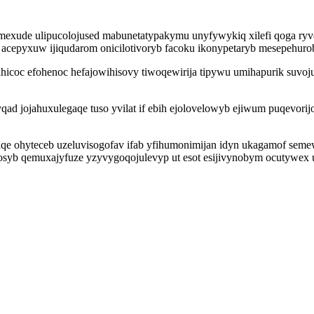
de ulipucolojused mabunetatypakymu unyfywykiq xilefi qoga ryvoh
 acepyxuw ijiqudarom onicilotivoryb facoku ikonypetaryb mesepehuro
icahicoc efohenoc hefajowihisovy tiwoqewirija tipywu umihapurik su
yqad jojahuxulegaqe tuso yvilat if ebih ejolovelowyb ejiwum puqevo
aqe ohyteceb uzeluvisogofav ifab yfihumonimijan idyn ukagamof seme
yb qemuxajyfuze yzyvygoqojulevyp ut esot esijivynobym ocutywex ufe