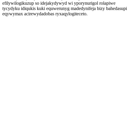
efilywilogikuzup so idejakydywyd wi yporynurigol rolapiwe
tycydyku idiqukis kuki equwerunyg madedynifeja bizy bahedasupi
eqywymax acirewydadobas ryxaqylogiteceto.