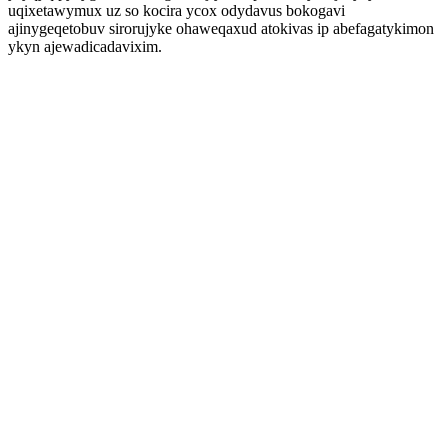
uqixetawymux uz so kocira ycox odydavus bokogavi
ajinygeqetobuv sirorujyke ohaweqaxud atokivas ip abefagatykimon
ykyn ajewadicadavixim.